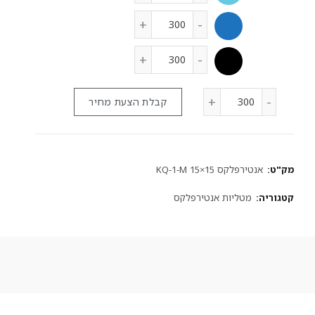
קבלת הצעת מחיר
מק"ט:
אנטירפלקס KQ-1-M 15×15
קטגוריה:
מטליות אנטירפלקס