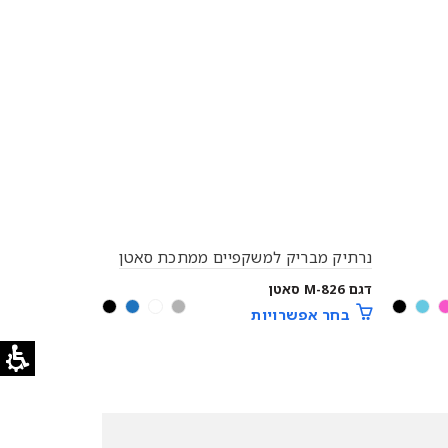
נרתיק מבריק למשקפיים ממתכת סאטן
נרתיק מתכת 
דגם M-826 סאטן
דמוי עור – 2 תאים
בחר אפשרויות
בחר אפשר