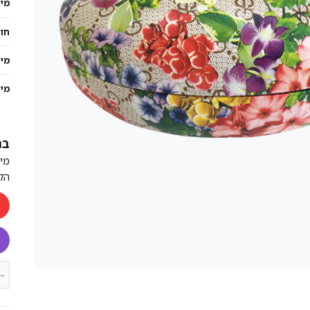
מי
חו
מי
מינ