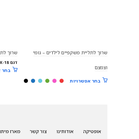
שרוך לתליית משקפיים לילדים – גומי
שרוך לתל
דגם JX-18
וצמצם
בחר א
בחר אפשרויות
אופטיקה
אודותינו
צור קשר
מארז מיתו