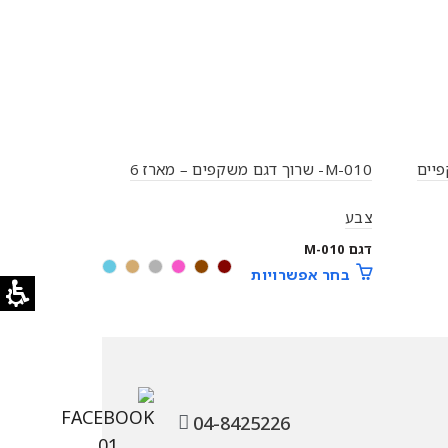
פיים
M-010- שרוך דגם משקפים – מארז 6
שרוך סיליקון
בחר אפשר
צבע
דגם M-010
בחר אפשרויות
04-8425226