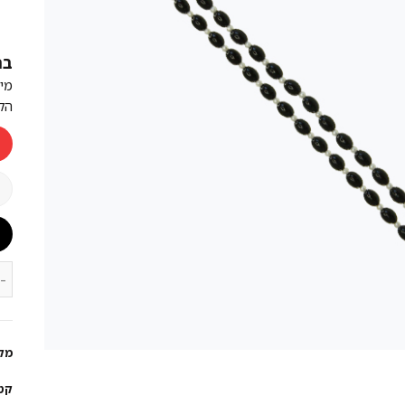
מק
קט