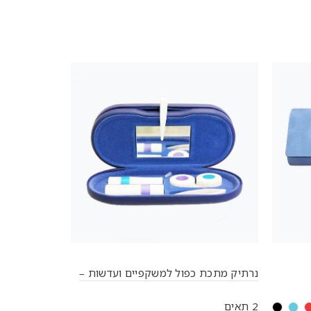
נרתיק מתכת כפול למשקפיים ועדשות –
נרתיק למשק
דגם M-17
2 תאים