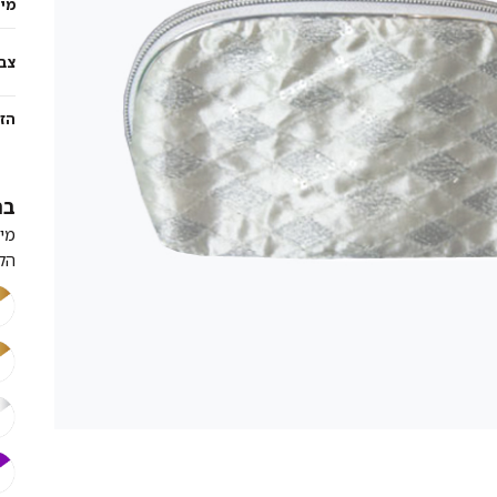
מי
צב
הז