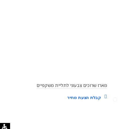
מארז שרוכים צבעוני לתליית משקפיים
פנינים שרשרת 33
דגם M-33
קבלת הצעת מחיר
בחר אפשר