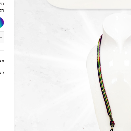
מק
קט